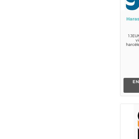
Haras
1 JEU
v
harcèl
en Fra
pas s
ag
EN