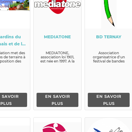
jardins du
MEDIATONE
BD TERNAY
ais et de la
Xavière
iation met des
MEDIATONE,
Association
es de terrains à
association loi 1901,
organisatrice d'un
sposition des
est née en 1997. A la
festival de bandes
iniers, pour
base, elle est
dessinées et livres
qu&rs...
exclusivement
jeunesse lors d'une
compos&ea...
jou...
 SAVOIR
EN SAVOIR
EN SAVOIR
PLUS
PLUS
PLUS