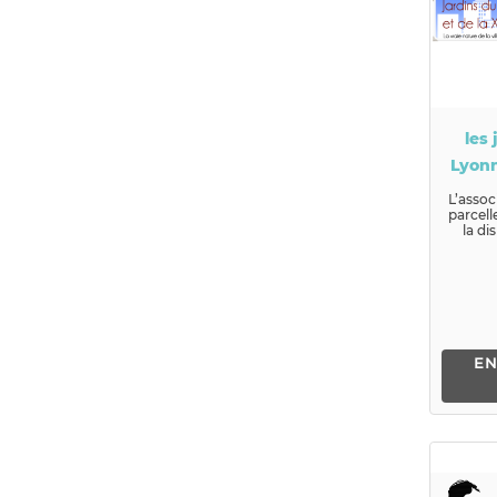
les 
Lyonn
L’assoc
parcell
la di
jard
EN