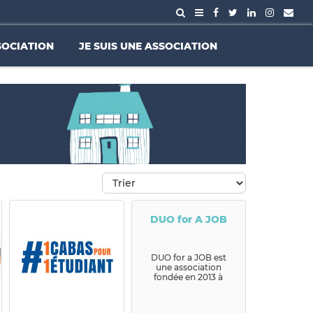
SOCIATION
JE SUIS UNE ASSOCIATION
DUO for A JOB
DUO for a JOB est
une association
fondée en 2013 à
Bruxelles. Nous
mettons en contact
des jeunes dem...