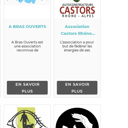
A BRAS OUVERTS
Association
Castors Rhône-
Alpes
A Bras Ouverts est
L’association a pour
une association
but de fédérer les
reconnue de
énergies de ses
bienfaisance qui
membres dans un s...
rassemble, le temps
de week-ends ou ...
EN SAVOIR
EN SAVOIR
PLUS
PLUS