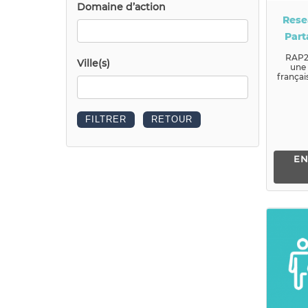
Domaine d’action
Rese
Part
Soli
RAP2
Ville(s)
une 
françai
intern
EN