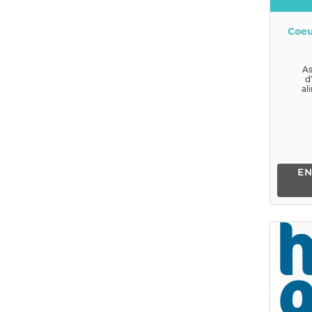
Coeu
As
d
al
EN