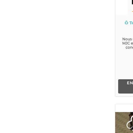
Ô T
Nous
MJC et
con
pro
nombre
pe
EN