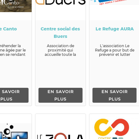
e Canto
Centre social des
Le Refuge AURA
Buers
réhender la
Association de
L'association Le
ne âgée par le
proximité qui
Refuge a pour but de
 en se rendant
accueille toute la
prévenir et lutter
es maisons de
population de sa zone
contre l'isolement et
retraite.
d'influence en veillant
le suicide des jeunes...
à la m...
 SAVOIR
EN SAVOIR
EN SAVOIR
PLUS
PLUS
PLUS