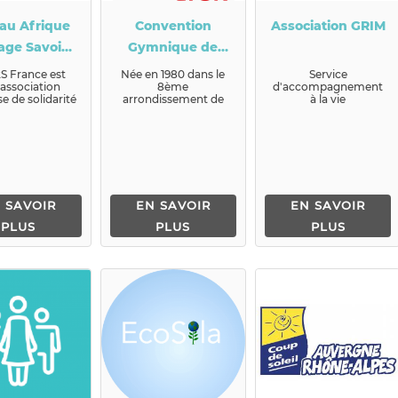
au Afrique
Convention
Association GRIM
age Savoir
Gymnique de
daire RAP2S
Lyon
S France est
Née en 1980 dans le
Service
association
8ème
d'accompagnement
France
se de solidarité
arrondissement de
à la vie
ationale à but
Lyon, quartier classé
sociale.Accompagne
n...
QPV, la Conven...
ment de personnes
porteur de handicap
psychique...
 SAVOIR
EN SAVOIR
EN SAVOIR
PLUS
PLUS
PLUS