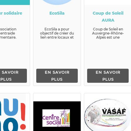
r solidaire
EcoSila
Coup de Soleil
AURA
sociation
EcoSila a pour
Coup de Soleil en
'entraide
objectif de créer du
Auvergne-Rhône-
imentaire.
lien entre locaux et
Alpes est une
nouveaux arrivants
association franco
autour du thème de
maghrébine qui
l'env...
oeuvre...
 SAVOIR
EN SAVOIR
EN SAVOIR
PLUS
PLUS
PLUS