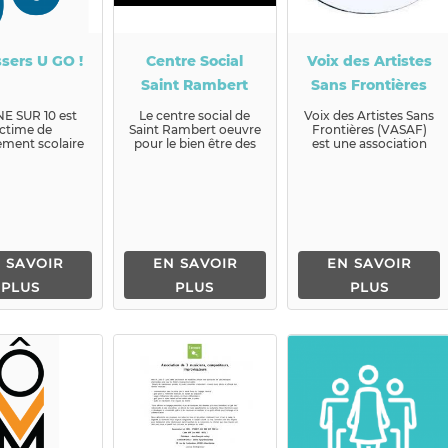
sers U GO !
Centre Social
Voix des Artistes
Saint Rambert
Sans Frontières
NE SUR 10 est
Le centre social de
Voix des Artistes Sans
ictime de
Saint Rambert oeuvre
Frontières (VASAF)
ement scolaire
pour le bien être des
est une association
nce. N’est-ce
habitants du quartier
Loi 1901 qui réunit des
uffisant pour
de Saint Ramber...
...
ir ?L’as...
 SAVOIR
EN SAVOIR
EN SAVOIR
PLUS
PLUS
PLUS