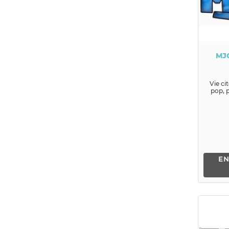
MJ
Vie ci
pop, p
EN