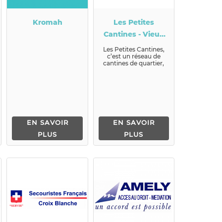
Kromah
Les Petites
Cantines - Vieux
Lyon
Les Petites Cantines,
c’est un réseau de
cantines de quartier,
ouvertes à tous, dont
les objectifs s...
EN SAVOIR
EN SAVOIR
PLUS
PLUS