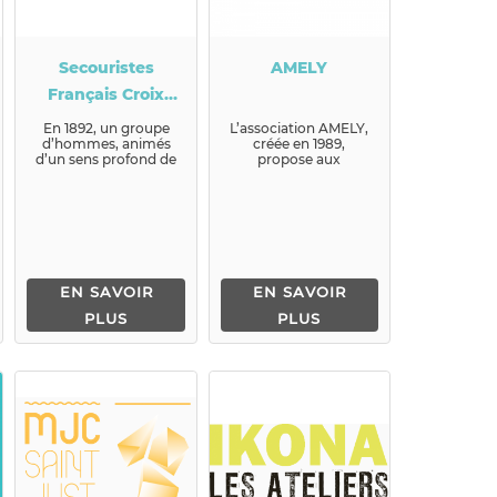
Secouristes
AMELY
Français Croix
Blanche de
En 1892, un groupe
L’association AMELY,
d’hommes, animés
créée en 1989,
Villeurbanne
d’un sens profond de
propose aux
« l’hum...
habitants, des lieux
d’écoute, d’échange
et de résol...
EN SAVOIR
EN SAVOIR
PLUS
PLUS