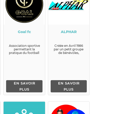
Goal fc
ALPHAR
Association sportive
Créée en Avril 1986
permettant la
par un petit groupe
pratique du football
de bénévoles,
l’A.L.P.H.A.R. a pour
principal objectif de
so...
EN SAVOIR
EN SAVOIR
PLUS
PLUS