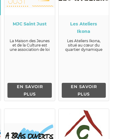
MJC Saint Just
Les Ateliers
Ikona
La Maison des Jeunes
Les Ateliers Ikona,
et de la Culture est
situé au cœur du
une association de loi
quartier dynamique
1901, implantée dans
de Montchat, à Lyon,
le quar...
est un lieu mutualisé
e...
EN SAVOIR
EN SAVOIR
PLUS
PLUS