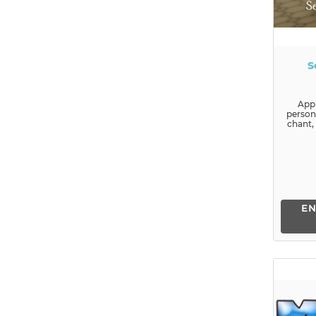
S
App
person
chant,
dans l
EN