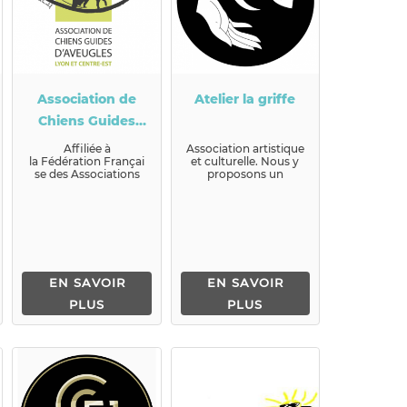
Association de
Atelier la griffe
Chiens Guides
d'Aveugles de
Affiliée à
Association artistique
la Fédération Françai
et culturelle. Nous y
Lyon et du
se des Associations
proposons un
Centre-Est
de Chiens-Guides
enseignement
d’Aveugles (FFAC) à
artistique de tous
l’Internati...
m&eacut...
EN SAVOIR
EN SAVOIR
PLUS
PLUS