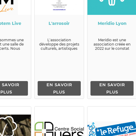
otem Live
L'arrosoir
Meridio Lyon
 sommes une
L'association
Merídio est une
 une salle de
développe des projets
association créée en
certs. Nous
culturels, artistiques
2022 sur le constat
posons de
et pédagogiques; la
d’un dési...
uses activités
cit&eac...
rmanen...
 SAVOIR
EN SAVOIR
EN SAVOIR
PLUS
PLUS
PLUS