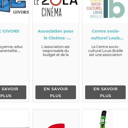
C GIVORS
Association pour
Centre socio-
le Cinéma -
culturel Louis
Cinéma le Zola
Braille
toyenne, educ
L'association est
Le Centre socio-
arentalité....
responsable du
culturel Louis Braille
budget et de la
est une association
programmation de la
de proximité gérée
salle du cinéma le
par des habitants
Zola. Ainsi ...
béné...
 SAVOIR
EN SAVOIR
EN SAVOIR
PLUS
PLUS
PLUS