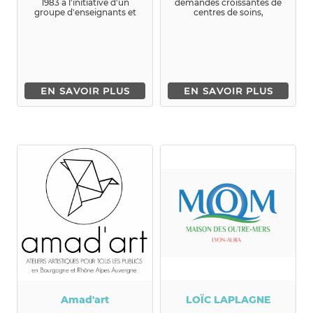
1983 à l'initiative d'un
demandes croissantes de
groupe d'enseignants et
centres de soins,
d'i...
l’association JALMALV
reche...
EN SAVOIR PLUS
EN SAVOIR PLUS
Amad'art
LOÏC LAPLAGNE