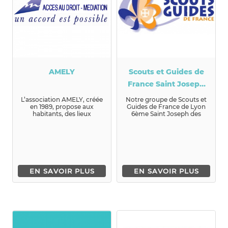
AMELY
Scouts et Guides de
France Saint Joseph
des Brotteaux Lyon
L’association AMELY, créée
Notre groupe de Scouts et
en 1989, propose aux
Guides de France de Lyon
6ème
habitants, des lieux
6ème Saint Joseph des
d’écoute, d’échange et de
Brotteaux très convivial, t...
résol...
EN SAVOIR PLUS
EN SAVOIR PLUS