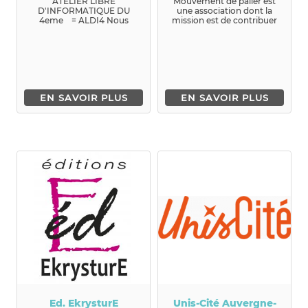
ATELIER LIBRE
Mouvement de palier est
D'INFORMATIQUE DU
une association dont la
4eme = ALDI4 Nous
mission est de contribuer
offrons aux particuliers
au tri et à la réduction d...
d'inst...
EN SAVOIR PLUS
EN SAVOIR PLUS
Ed. EkrysturE
Unis-Cité Auvergne-