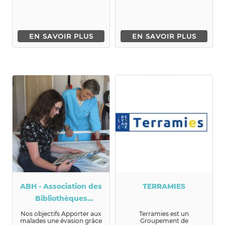
EN SAVOIR PLUS
EN SAVOIR PLUS
ABH - Association des
TERRAMIES
Bibliothèques
d'Hôpitaux de Lyon et
Nos objectifs Apporter aux
Terramies est un
malades une évasion grâce
Groupement de
sa région