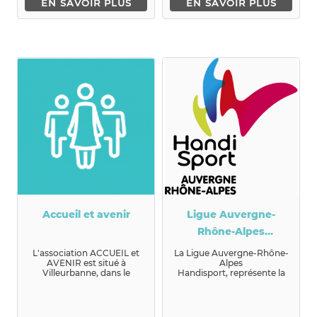
EN SAVOIR PLUS
EN SAVOIR PLUS
Accueil et avenir
Ligue Auvergne-
Rhône-Alpes
Handisport
L'association ACCUEIL et
La Ligue Auvergne-Rhône-
AVENIR est situé à
Alpes
Villeurbanne, dans le
Handisport, représente la
quartier du Tonkin.Depuis
Fédération Française
de nombr...
Handisport sur le terri...