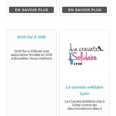
EN SAVOIR PLUS
EN SAVOIR PLUS
DUO for A JOB
DUO for a JOB est une
association fondée en 2013
à Bruxelles. Nous mettons
en contact des jeunes
dem...
La cravate solidaire
Lyon
La Cravate Solidaire vise à
lutter contre les
discriminations liées à
l'apparen...