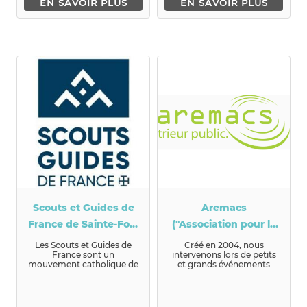
EN SAVOIR PLUS
EN SAVOIR PLUS
Scouts et Guides de
Aremacs
France de Sainte-Foy-
("Association pour le
lès-Lyon
Respect de
Les Scouts et Guides de
Créé en 2004, nous
France sont un
intervenons lors de petits
l'Environnement lors
mouvement catholique de
et grands événements
d'événements
jeunesse et d'éducation
musicaux, sportifs ou
populaire. L'...
environneme...
culturels et sportifs")